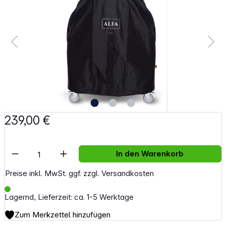
239,00 €
Artikel Anzahl: Gib den gewünschten Wert e
In den Warenkorb
Preise inkl. MwSt. ggf. zzgl. Versandkosten
Lagernd, Lieferzeit: ca. 1-5 Werktage
Zum Merkzettel hinzufügen