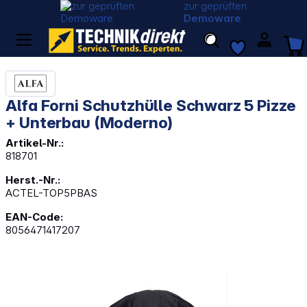
zur geprüften
Demoware
Alfa Forni Schutzhülle Schwarz 5 Pizze
+ Unterbau (Moderno)
Artikel-Nr.:
818701
Herst.-Nr.:
ACTEL-TOP5PBAS
EAN-Code:
8056471417207
Bildergalerie überspringen