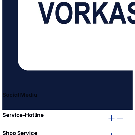
Social Media
gehe zu facebook
gehe zu instagram
Service-Hotline
Shop Service