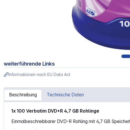
weiterführende Links
Informationen nach EU Data Act
Beschreibung
Technische Daten
Artikelinformationen "1x100 Verbatim DVD+R 4,7GB 16x Sp
1x 100 Verbatim DVD+R 4,7 GB Rohlinge
Einmalbeschreibbarer DVD-R Rohling mit 4,7 GB Speicherk