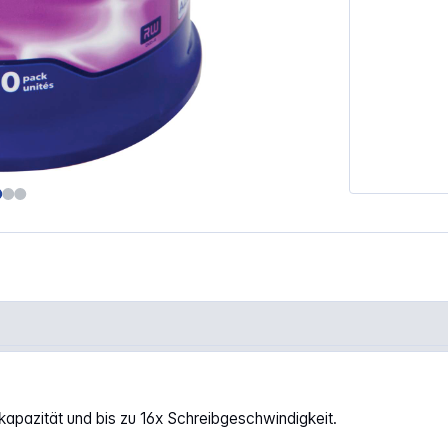
eed, matt silver"
apazität und bis zu 16x Schreibgeschwindigkeit.