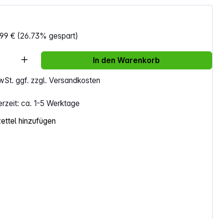
99 €
(26.73% gespart)
Anzahl: Gib den gewünschten Wert ein ode
In den Warenkorb
MwSt. ggf. zzgl. Versandkosten
erzeit: ca. 1-5 Werktage
ttel hinzufügen