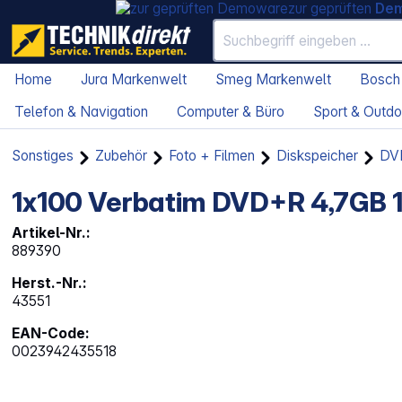
zur geprüften
De
Home
Jura Markenwelt
Smeg Markenwelt
Bosch
Telefon & Navigation
Computer & Büro
Sport & Outdo
Sonstiges
Zubehör
Foto + Filmen
Diskspeicher
DV
1x100 Verbatim DVD+R 4,7GB 16
Artikel-Nr.:
889390
Herst.-Nr.:
43551
EAN-Code:
0023942435518