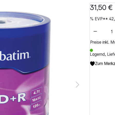
31,50 €
%
EVP**
42,
Artikel 
Preise inkl. 
Lagernd, Lief
Zum Merkze