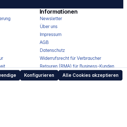
Informationen
erung
Newsletter
Über uns
Impressum
AGB
Datenschutz
ur
Widerrufsrecht für Verbraucher
eit
Retouren (RMA) für Business-Kunden
Entsorgungshinweise /
wendige
Konfigurieren
Alle Cookies akzeptieren
Altgeräterücknahme
Kundeninformation / Bestellablauf
Cookie-Einstellungen
EU Data Act