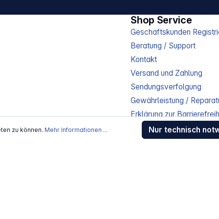
Shop Service
Geschäftskunden Registri
Beratung / Support
Kontakt
Versand und Zahlung
Sendungsverfolgung
Gewährleistung / Reparat
Erklärung zur Barrierefreih
Download-Center
Nur technisch not
eten zu können.
Mehr Informationen ...
Jobs
kosten
, wenn nicht anders beschrieben
rstellers / Lieferanten.
 Alle Rechte vorbehalten.