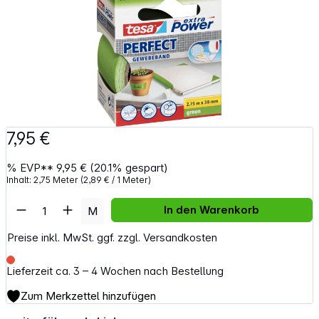
7,95 €
%
EVP**
9,95 €
(20.1% gespart)
Inhalt:
2,75 Meter
(2,89 € / 1 Meter)
Artikel Anzahl: Gib den gewünschten Wert e
In den Warenkorb
M
Preise inkl. MwSt. ggf. zzgl. Versandkosten
Lieferzeit ca. 3 – 4 Wochen nach Bestellung
Zum Merkzettel hinzufügen