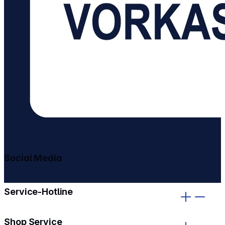
Social Media
gehe zu facebook
gehe zu instagram
Service-Hotline
Shop Service