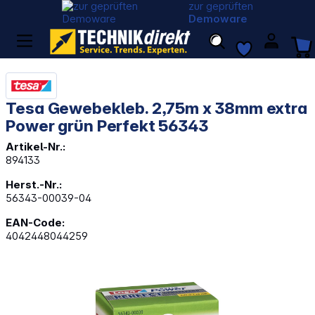
zur geprüften
Demoware
Tesa Gewebekleb. 2,75m x 38mm extra
Power grün Perfekt 56343
Artikel-Nr.:
894133
Herst.-Nr.:
56343-00039-04
EAN-Code:
4042448044259
Bildergalerie überspringen