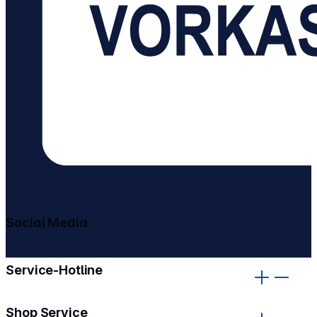
Social Media
gehe zu facebook
gehe zu instagram
Service-Hotline
Shop Service