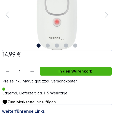
14,99 €
Artikel Anzahl: Gib den gewünschten Wert e
In den Warenkorb
Preise inkl. MwSt. ggf. zzgl. Versandkosten
Lagernd, Lieferzeit: ca. 1-5 Werktage
Zum Merkzettel hinzufügen
weiterführende Links