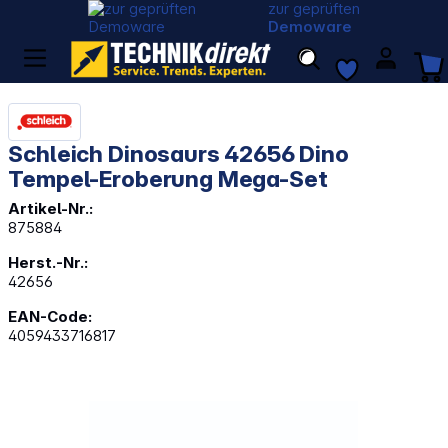
zur geprüften
Demoware
Schleich Dinosaurs 42656 Dino
Tempel-Eroberung Mega-Set
Artikel-Nr.:
875884
Herst.-Nr.:
42656
EAN-Code:
4059433716817
Bildergalerie überspringen