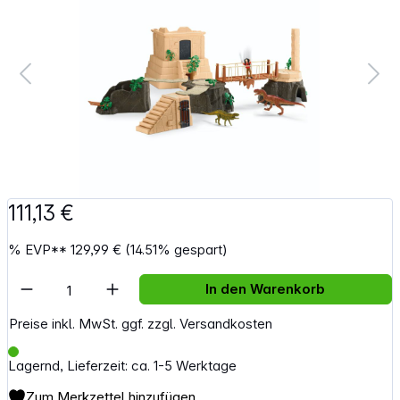
111,13 €
%
EVP**
129,99 €
(14.51% gespart)
Artikel Anzahl: Gib den gewünschten Wert e
In den Warenkorb
Preise inkl. MwSt. ggf. zzgl. Versandkosten
Lagernd, Lieferzeit: ca. 1-5 Werktage
Zum Merkzettel hinzufügen