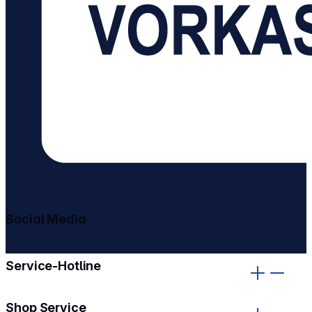
Social Media
gehe zu facebook
gehe zu instagram
Service-Hotline
Shop Service