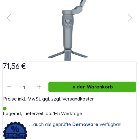
71,56 €
Artikel Anzahl: Gib den gewünschten Wert e
In den Warenkorb
Preise inkl. MwSt. ggf. zzgl. Versandkosten
Lagernd, Lieferzeit: ca. 1-5 Werktage
…auch als geprüfte
Demoware
verfügbar!