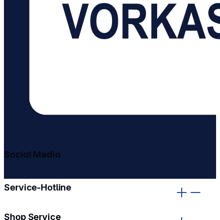
Social Media
gehe zu facebook
gehe zu instagram
Service-Hotline
Shop Service