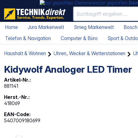
zur geprüften
De
Home
Jura Markenwelt
Smeg Markenwelt
Bosch
Telefon & Navigation
Computer & Büro
Sport & Outdo
Haushalt & Wohnen
Uhren, Wecker & Wetterstationen
Uh
Kidywolf Analoger LED Timer
Artikel-Nr.:
881141
Herst.-Nr.:
418069
EAN-Code:
5407009180699