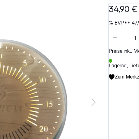
34,90 €
%
EVP**
47,
Artikel 
Preise inkl. 
Lagernd, Lief
Zum Merkze