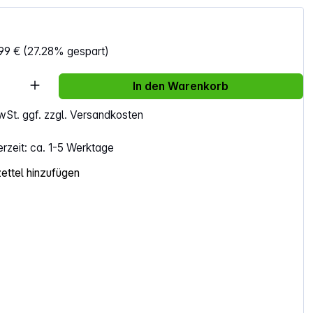
99 €
(27.28% gespart)
Anzahl: Gib den gewünschten Wert ein ode
In den Warenkorb
MwSt. ggf. zzgl. Versandkosten
erzeit: ca. 1-5 Werktage
ttel hinzufügen