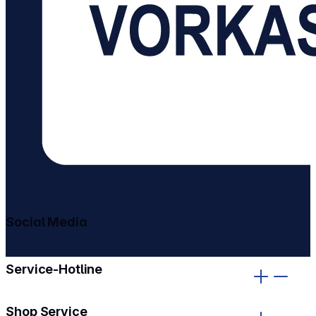
Social Media
gehe zu facebook
gehe zu instagram
Service-Hotline
Shop Service