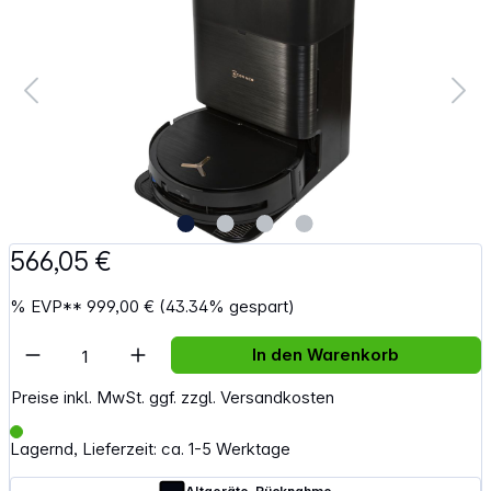
566,05 €
%
EVP**
999,00 €
(43.34% gespart)
Artikel Anzahl: Gib den gewünschten Wert e
In den Warenkorb
Preise inkl. MwSt. ggf. zzgl. Versandkosten
Lagernd, Lieferzeit: ca. 1-5 Werktage