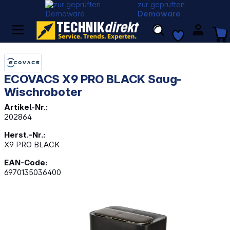
zur geprüften
Demoware
ECOVACS X9 PRO BLACK Saug-
Wischroboter
Artikel-Nr.:
202864
Herst.-Nr.:
X9 PRO BLACK
EAN-Code:
6970135036400
Bildergalerie überspringen