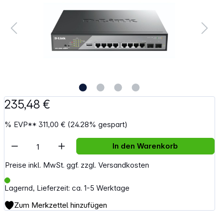
235,48 €
%
EVP**
311,00 €
(24.28% gespart)
Artikel Anzahl: Gib den gewünschten Wert e
In den Warenkorb
Preise inkl. MwSt. ggf. zzgl. Versandkosten
Lagernd, Lieferzeit: ca. 1-5 Werktage
Zum Merkzettel hinzufügen