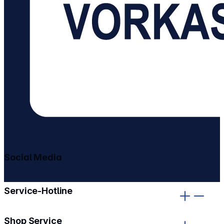
Social Media
gehe zu facebook
gehe zu instagram
Service-Hotline
Shop Service