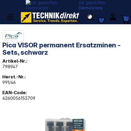
zur geprüften
Demoware
Pica VISOR permanent Ersatzminen -
Sets, schwarz
Artikel-Nr.:
798947
Herst.-Nr.:
991/46
EAN-Code:
4260056153709
Bildergalerie überspringen