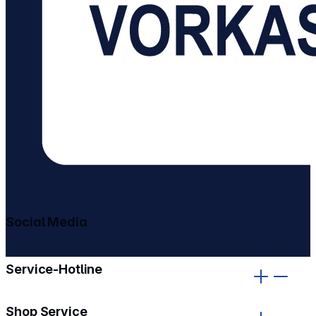
Social Media
gehe zu facebook
gehe zu instagram
Service-Hotline
Shop Service