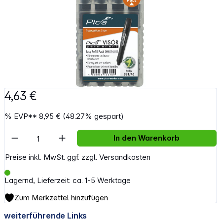
4,63 €
%
EVP**
8,95 €
(48.27% gespart)
Artikel Anzahl: Gib den gewünschten Wert e
In den Warenkorb
Preise inkl. MwSt. ggf. zzgl. Versandkosten
Lagernd, Lieferzeit: ca. 1-5 Werktage
Zum Merkzettel hinzufügen
weiterführende Links