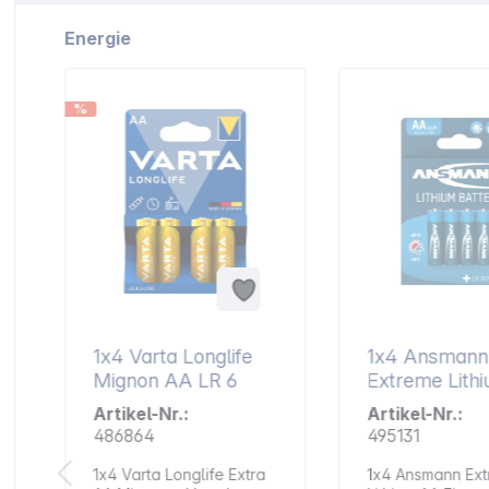
Artikelgalerie überspringen
Energie
%
1x4 Varta Longlife
1x4 Ansmann
Mignon AA LR 6
Extreme Lith
Mignon AA L
Artikel-Nr.:
Artikel-Nr.:
486864
495131
1x4 Varta Longlife Extra
1x4 Ansmann Ex