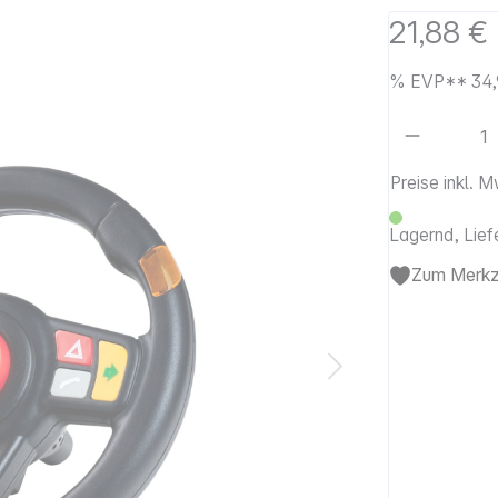
21,88 €
%
EVP**
34,
Artikel 
Preise inkl. 
Lagernd, Lief
Zum Merkze