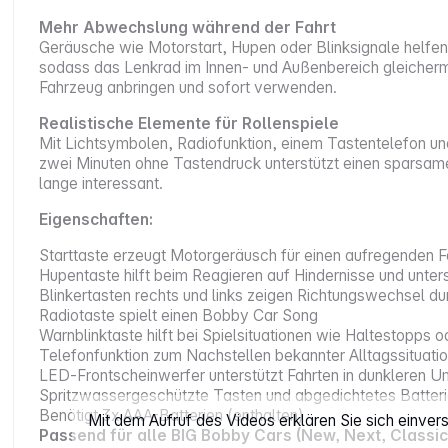
Mehr Abwechslung während der Fahrt
Geräusche wie Motorstart, Hupen oder Blinksignale helfe
sodass das Lenkrad im Innen- und Außenbereich gleicher
Fahrzeug anbringen und sofort verwenden.
Realistische Elemente für Rollenspiele
Mit Lichtsymbolen, Radiofunktion, einem Tastentelefon u
zwei Minuten ohne Tastendruck unterstützt einen sparsame
lange interessant.
Eigenschaften:
Starttaste erzeugt Motorgeräusch für einen aufregenden F
Hupentaste hilft beim Reagieren auf Hindernisse und unters
Blinkertasten rechts und links zeigen Richtungswechsel d
Radiotaste spielt einen Bobby Car Song
Warnblinktaste hilft bei Spielsituationen wie Haltestopps 
Telefonfunktion zum Nachstellen bekannter Alltagssituati
LED‑Frontscheinwerfer unterstützt Fahrten in dunkleren 
Spritzwassergeschützte Tasten und abgedichtetes Batteri
Benötigt 3x AAA-Batterien (enthalten)
Mit dem Aufruf des Videos erklären Sie sich einve
Passend für alle BIG Bobby Cars (New, Next, Classic