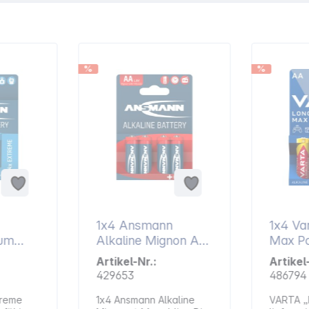
%
%
1x4 Ansmann
1x4 Var
ium
Alkaline Mignon AA
Max Power
R 6
LR 6 red-line
AA LR
Artikel-Nr.:
Artikel
5015563
429653
486794
treme
1x4 Ansmann Alkaline
VARTA „