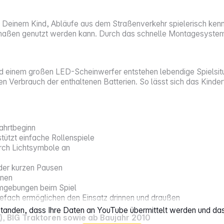
n Deinem Kind, Abläufe aus dem Straßenverkehr spielerisch kenn
maßen genutzt werden kann. Durch das schnelle Montagesystem 
nd einem großen LED-Scheinwerfer entstehen lebendige Spielsit
n Verbrauch der enthaltenen Batterien. So lässt sich das Kinder
ahrtbeginn
tützt einfache Rollenspiele
urch Lichtsymbole an
oder kurzen Pausen
onen
Umgebungen beim Spiel
efach ermöglichen den Einsatz drinnen und draußen
rstanden, dass Ihre Daten an YouTube übermittelt werden und da
), BIG Traktoren sowie ab Baujahr 2010