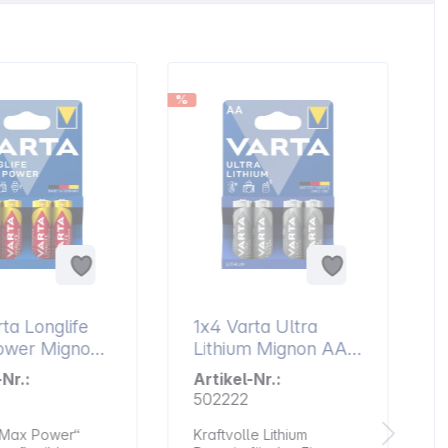
%
%
ta Longlife
1x4 Varta Ultra
 Mignon
Lithium Mignon AA
 6
LR 6
-Nr.:
Artikel-Nr.:
502222
Max Power“
Kraftvolle Lithium