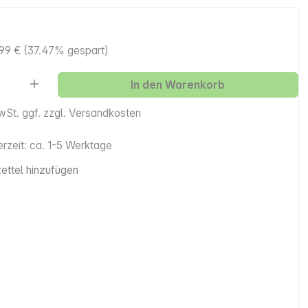
99 €
(37.47% gespart)
Anzahl: Gib den gewünschten Wert ein ode
In den Warenkorb
MwSt. ggf. zzgl. Versandkosten
erzeit: ca. 1-5 Werktage
ttel hinzufügen